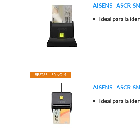
AISENS - ASCR-SN05
Ideal para la ide
BESTSELLER NO. 4
AISENS - ASCR-S
Ideal para la ide