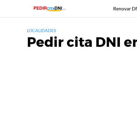
Saltar
Renovar D
al
contenido
LOCALIDADES
Pedir cita DNI e