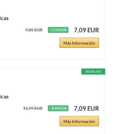
icas
7,09 EUR
9,85 EUR
−2,76 EUR
Más Información
REBAJAS
icas
7,09 EUR
15,99 EUR
−8,90 EUR
Más Información