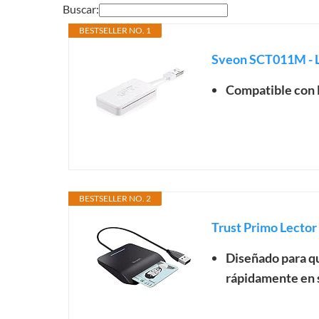
Buscar:
BESTSELLER NO. 1
Sveon SCT011M - L
Compatible con D
BESTSELLER NO. 2
Trust Primo Lector 
Diseñado para qu
rápidamente en s