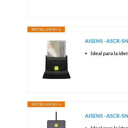
BESTSELLER NO. 3
AISENS - ASCR-SN05
Ideal para la ide
BESTSELLER NO. 4
AISENS - ASCR-S