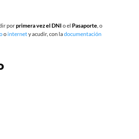
dir por
primera vez el DNI
o el
Pasaporte
, o
o
o
internet
y acudir, con la
documentación
o