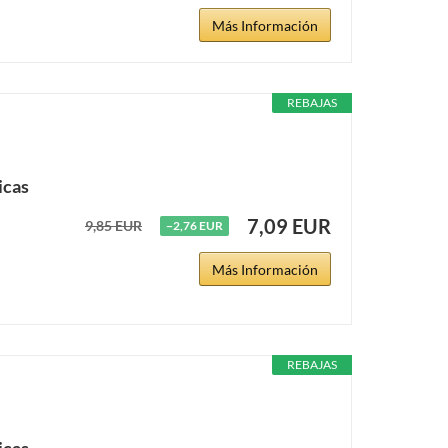
Más Información
REBAJAS
icas
7,09 EUR
9,85 EUR
−2,76 EUR
Más Información
REBAJAS