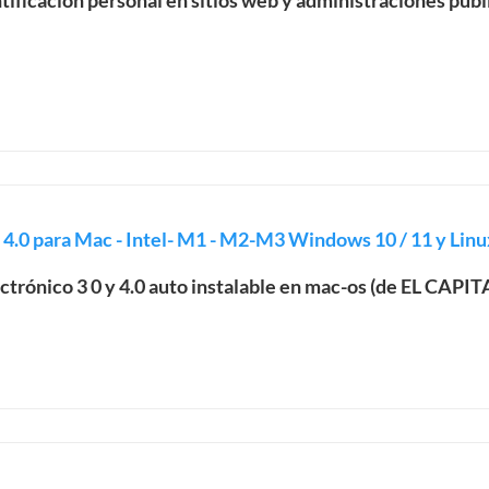
ntificación personal en sitios web y administraciones públ
y 4.0 para Mac - Intel- M1 - M2-M3 Windows 10 / 11 y Linu
lectrónico 3 0 y 4.0 auto instalable en mac-os (de EL