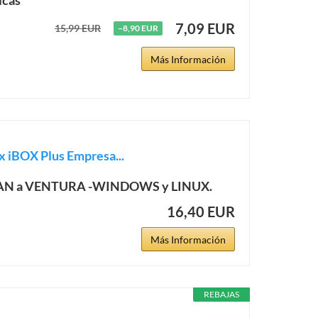
icas
7,09 EUR
15,99 EUR
−8,90 EUR
Más Información
x iBOX Plus Empresa...
 CAPITAN a VENTURA -WINDOWS y LINUX.
16,40 EUR
Más Información
REBAJAS