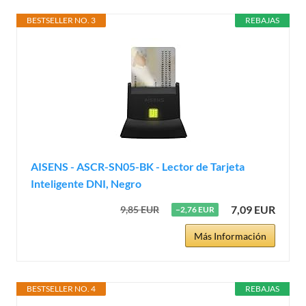
BESTSELLER NO. 3
REBAJAS
AISENS - ASCR-SN05-BK - Lector de Tarjeta
Inteligente DNI, Negro
7,09 EUR
9,85 EUR
−2,76 EUR
Más Información
BESTSELLER NO. 4
REBAJAS