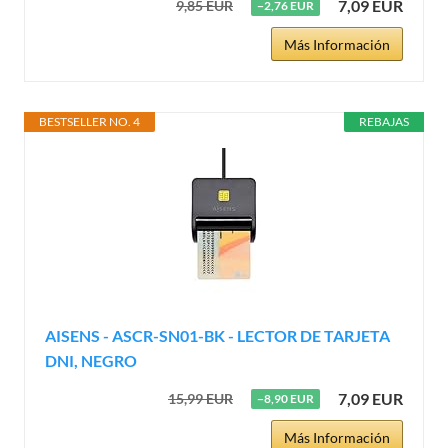
7,09 EUR
9,85 EUR
−2,76 EUR
Más Información
BESTSELLER NO. 4
REBAJAS
AISENS - ASCR-SN01-BK - LECTOR DE TARJETA
DNI, NEGRO
7,09 EUR
15,99 EUR
−8,90 EUR
Más Información