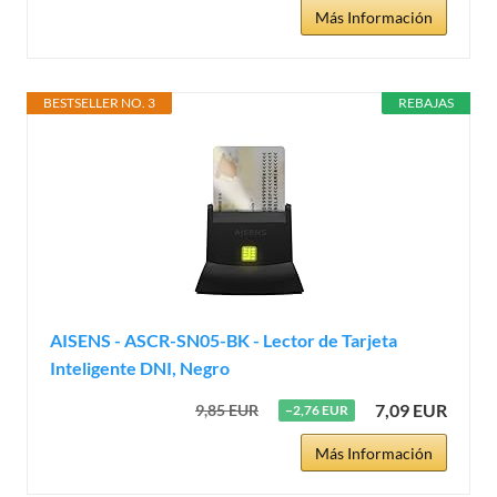
Más Información
BESTSELLER NO. 3
REBAJAS
AISENS - ASCR-SN05-BK - Lector de Tarjeta
Inteligente DNI, Negro
7,09 EUR
9,85 EUR
−2,76 EUR
Más Información